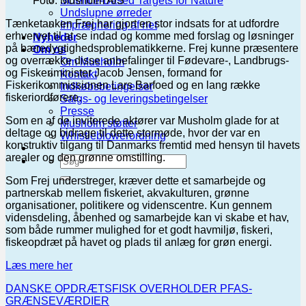
Foto: Musholm A/S
Science-Based Targets for Nature
Undslupne ørreder
Tænketanken Frej har gjort en stor indsats for at udfordre
Imprægnering af net
erhvervet til at se indad og komme med forslag og løsninger
Nyheder
på bæredygtighedsproblematikkerne. Frej kunne præsentere
Om os
og overrække disse anbefalinger til Fødevare-, Landbrugs-
Om Musholm
og Fiskeriminister Jacob Jensen, formand for
Kontakt
Fiskerikommissionen Lars Barfoed og en lang række
Indkøbsbetingelser
fiskeriordførere.
Salgs- og leveringsbetingelser
Presse
Som en af de inviterede aktører var Musholm glade for at
Musholm støtter
deltage og bidrage til dette stormøde, hvor der var en
Whistleblowerordning
konstruktiv tilgang til Danmarks fremtid med hensyn til havets
arealer og den grønne omstilling.
Som Frej understreger, kræver dette et samarbejde og
partnerskab mellem fiskeriet, akvakulturen, grønne
organisationer, politikere og videnscentre. Kun gennem
vidensdeling, åbenhed og samarbejde kan vi skabe et hav,
som både rummer mulighed for et godt havmiljø, fiskeri,
fiskeopdræt på havet og plads til anlæg for grøn energi.
Læs mere her
DANSKE OPDRÆTSFISK OVERHOLDER PFAS-
GRÆNSEVÆRDIER