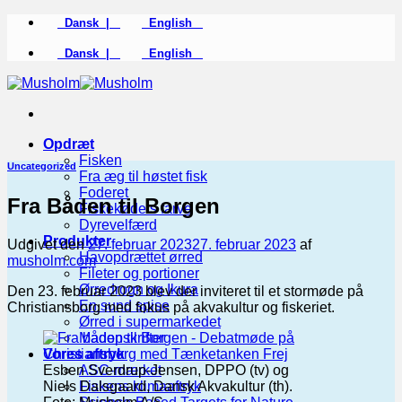
Fortsæt
Dansk |
English
til
indhold
Dansk |
English
Opdræt
Fisken
Uncategorized
Fra æg til høstet fisk
Foderet
Fra Båden til Borgen
Fiskekødets farve
Dyrevelfærd
Produkter
Udgivet den
27. februar 2023
27. februar 2023
af
Havopdrættet ørred
musholm.com
Fileter og portioner
Ørredrogn og Ikura
Den 23. februar 2023 blev der inviteret til et stormøde på
En sund spise
Christiansborg med fokus på akvakultur og fiskeriet.
Ørred i supermarkedet
Madopskrifter
Vores aftryk
Esben Sverdrup-Jensen, DPPO (tv) og
ASC-mærket
Niels Dalsgaard, Dansk Akvakultur (th).
Fiskens klimaaftryk