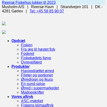
Reersø Fiskehus lukker til 2023
Musholm A/S | Reersø Havn | Strandvejen 101 | DK -
4281 Gørlev |
Tel: +45 58 85 90 07
Opdræt
Fisken
Fra æg til høstet fisk
Foderet
Fiskekødets farve
Dyrevelfærd
Produkter
Havopdrættet ørred
Fileter og portioner
Ørredrogn og Ikura
En sund spise
Ørred i supermarkedet
Madopskrifter
Vores aftryk
ASC-mærket
Fiskens klimaaftryk