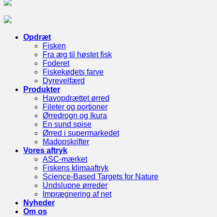
Opdræt
Fisken
Fra æg til høstet fisk
Foderet
Fiskekødets farve
Dyrevelfærd
Produkter
Havopdrættet ørred
Fileter og portioner
Ørredrogn og Ikura
En sund spise
Ørred i supermarkedet
Madopskrifter
Vores aftryk
ASC-mærket
Fiskens klimaaftryk
Science-Based Targets for Nature
Undslupne ørreder
Imprægnering af net
Nyheder
Om os