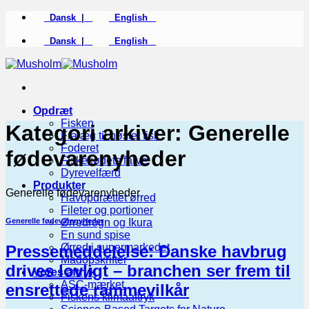
Fortsæt
Dansk |
English
til
indhold
Dansk |
English
Opdræt
Fisken
Kategori arkiver:
Generelle
Fra æg til høstet fisk
Foderet
fødevarenyheder
Fiskekødets farve
Dyrevelfærd
Produkter
Generelle fødevarenyheder
Havopdrættet ørred
Fileter og portioner
Generelle fødevarenyheder
Ørredrogn og Ikura
En sund spise
Ørred i supermarkedet
Pressemeddelelse: Danske havbrug
Madopskrifter
drives lovligt – branchen ser frem til
Vores aftryk
ASC-mærket
ensrettede rammevilkår
Fiskens klimaaftryk