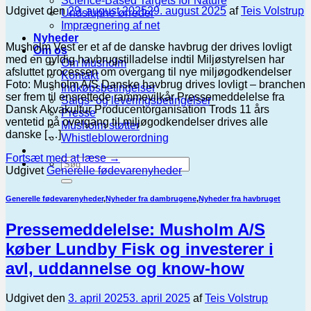
Science-Based Targets for Nature
Udgivet den
29. august 2025
29. august 2025
af
Teis Volstrup
Undslupne ørreder
Imprægnering af net
Nyheder
Musholm Vest er et af de danske havbrug der drives lovligt
Om os
med en gyldig havbrugstilladelse indtil Miljøstyrelsen har
Om Musholm
afsluttet processen om overgang til nye miljøgodkendelser
Kontakt
Foto: Musholm A/S Danske havbrug drives lovligt – branchen
Indkøbsbetingelser
ser frem til ensrettede rammevilkår Pressemeddelelse fra
Salgs- og leveringsbetingelser
Dansk Akvakultur Producentorganisation Trods 11 års
Presse
ventetid på overgang til miljøgodkendelser drives alle
Musholm støtter
danske […]
Whistleblowerordning
Fortsæt med at læse
→
Udgivet
Generelle fødevarenyheder
Generelle fødevarenyheder
,
Nyheder fra dambrugene
,
Nyheder fra havbruget
Pressemeddelelse: Musholm A/S
køber Lundby Fisk og investerer i
avl, uddannelse og know-how
Udgivet den
3. april 2025
3. april 2025
af
Teis Volstrup