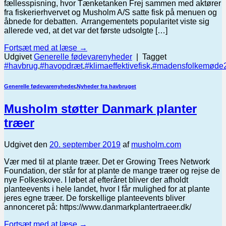
fællesspisning, hvor Tænketanken Frej sammen med aktører
fra fiskerierhvervet og Musholm A/S satte fisk på menuen og
åbnede for debatten. Arrangementets popularitet viste sig
allerede ved, at det var det første udsolgte […]
Fortsæt med at læse
→
Udgivet
Generelle fødevarenyheder
|
Tagget
#havbrug
,
#havopdræt
,
#klimaeffektivefisk
,
#madensfolkemøde
Generelle fødevarenyheder
,
Nyheder fra havbruget
Musholm støtter Danmark planter
træer
Udgivet den
20. september 2019
af
musholm.com
Vær med til at plante træer. Det er Growing Trees Network
Foundation, der står for at plante de mange træer og rejse de
nye Folkeskove. I løbet af efteråret bliver der afholdt
planteevents i hele landet, hvor I får mulighed for at plante
jeres egne træer. De forskellige planteevents bliver
annonceret på: https://www.danmarkplantertraeer.dk/
Fortsæt med at læse
→