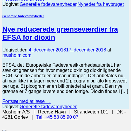
Udgivet
Generelle fødevarenyheder
,
Nyheder fra havbruget
Generelle fødevarenyheder
Nye reducerede grænseværdier fra
EFSA for dioxin
Udgivet den
4. december 2018
17. december 2018
af
musholm.com
EFSA, det Europæiske Fødevaresikkerhedsautoritet, har
sænket grænsen for, hvor meget dioxin og dioxinlignende
PCB, som de anbefaler, at man indtager. Det anbefales nu,
at man ikke indtager mere end 2 picogram pr. kilo kropsvægt
per uge. Et picogram er en billiontedel af et gram. Den nye
grænse er 7 gange lavere end den forrige. Dioxin findes i […]
Fortsæt med at læse
→
Udgivet
Generelle fødevarenyheder
Musholm A/S | Reersø Havn | Strandvejen 101 | DK -
4281 Gørlev |
Tel: +45 58 85 90 07