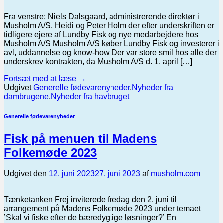
Fra venstre; Niels Dalsgaard, administrerende direktør i
Musholm A/S, Heidi og Peter Holm der efter underskriften er
tidligere ejere af Lundby Fisk og nye medarbejdere hos
Musholm A/S Musholm A/S køber Lundby Fisk og investerer i
avl, uddannelse og know-how Der var store smil hos alle der
underskrev kontrakten, da Musholm A/S d. 1. april […]
Fortsæt med at læse
→
Udgivet
Generelle fødevarenyheder
,
Nyheder fra
dambrugene
,
Nyheder fra havbruget
Generelle fødevarenyheder
Fisk på menuen til Madens
Folkemøde 2023
Udgivet den
12. juni 2023
27. juni 2023
af
musholm.com
Tænketanken Frej inviterede fredag den 2. juni til
arrangement på Madens Folkemøde 2023 under temaet
’Skal vi fiske efter de bæredygtige løsninger?’ En