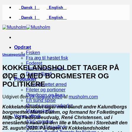
Fortsæt
Dansk |
English
til
indhold
Dansk |
English
Opdræt
Fisken
Uncategorized
Fra æg til høstet fisk
Foderet
KOKKELANDSHOLDET TAGER PÅ
Fiskekødets farve
Dyrevelfærd
ØDE Ø MED BORGMESTER OG
Produkter
POLITIKERE
Havopdrættet ørred
Fileter og portioner
Ørredrogn og Ikura
Udgivet den
19. august 2020
af
musholm.com
En sund spise
Ørred i supermarkedet
Kokkelandsholdet tager med blandt andre Kalundborgs
Madopskrifter
borgmester, Martin Damm, og formand for Folketingets
Vores aftryk
Miljø- og Fødevareudvalg, René Christensen, ud i
ASC-mærket
enestående natur på den lille ø Musholm i Storebælt den
Fiskens klimaaftryk
25. august 2020. På dagen vil Kokkelandsholdet