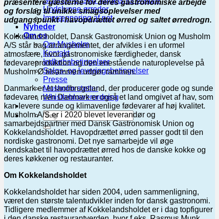
Science-Based Targets for Nature
præsentere gæsterne for deres gastronomiske arbejde
Undslupne ørreder
og forslag til unikke smagsoplevelser med
Imprægnering af net
udgangspunkt i havopdrættet ørred og saltet ørredrogn.
Nyheder
Om os
Kokkelandsholdet, Dansk Gastronomisk Union og Musholm
Om Musholm
A/S står bag arrangementet, der afvikles i en uformel
Kontakt
atmosfære, hvor gastronomiske færdigheder, dansk
Indkøbsbetingelser
fødevareproduktion og den enestående naturoplevelse på
Salgs- og leveringsbetingelser
Musholm Ø tilsammen udgør rammen.
Presse
Danmark er et landbrugsland, der producerer gode og sunde
Musholm støtter
fødevarer, men Danmark er også et land omgivet af hav, som
Whistleblowerordning
kan levere sunde og klimavenlige fødevarer af høj kvalitet.
Musholm A/S er i 2020 blevet leverandør og
samarbejdspartner med Dansk Gastronomisk Union og
Kokkelandsholdet. Havopdrættet ørred passer godt til den
nordiske gastronomi. Det nye samarbejde vil øge
kendskabet til havopdrættet ørred hos de danske kokke og
deres køkkener og restauranter.
Om Kokkelandsholdet
Kokkelandsholdet har siden 2004, uden sammenligning,
været den største talentudvikler inden for dansk gastronomi.
Tidligere medlemmer af Kokkelandsholdet er i dag topfigurer
i den danske restaurantverden, hvor f.eks. Rasmus Munk,