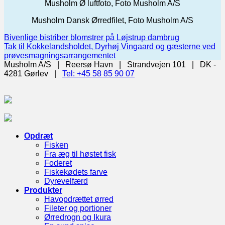
Musholm Ø luftfoto, Foto Musholm A/S
Musholm Dansk Ørredfilet, Foto Musholm A/S
Bivenlige bistriber blomstrer på Løjstrup dambrug
Tak til Kokkelandsholdet, Dyrhøj Vingaard og gæsterne ved
prøvesmagningsarrangementet
Musholm A/S | Reersø Havn | Strandvejen 101 | DK -
4281 Gørlev |
Tel: +45 58 85 90 07
Opdræt
Fisken
Fra æg til høstet fisk
Foderet
Fiskekødets farve
Dyrevelfærd
Produkter
Havopdrættet ørred
Fileter og portioner
Ørredrogn og Ikura