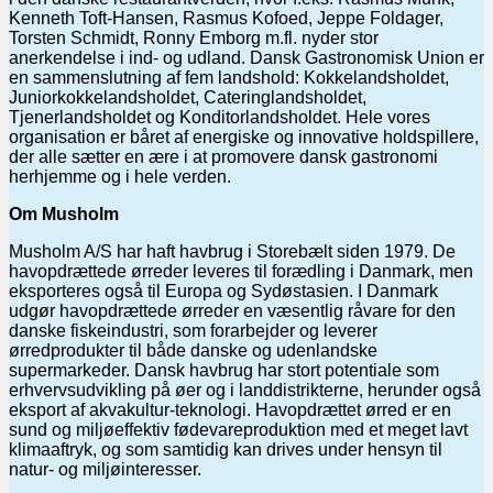
Kenneth Toft-Hansen, Rasmus Kofoed, Jeppe Foldager,
Torsten Schmidt, Ronny Emborg m.fl. nyder stor
anerkendelse i ind- og udland. Dansk Gastronomisk Union er
en sammenslutning af fem landshold: Kokkelandsholdet,
Juniorkokkelandsholdet, Cateringlandsholdet,
Tjenerlandsholdet og Konditorlandsholdet. Hele vores
organisation er båret af energiske og innovative holdspillere,
der alle sætter en ære i at promovere dansk gastronomi
herhjemme og i hele verden.
Om Musholm
Musholm A/S har haft havbrug i Storebælt siden 1979. De
havopdrættede ørreder leveres til forædling i Danmark, men
eksporteres også til Europa og Sydøstasien. I Danmark
udgør havopdrættede ørreder en væsentlig råvare for den
danske fiskeindustri, som forarbejder og leverer
ørredprodukter til både danske og udenlandske
supermarkeder. Dansk havbrug har stort potentiale som
erhvervsudvikling på øer og i landdistrikterne, herunder også
eksport af akvakultur-teknologi. Havopdrættet ørred er en
sund og miljøeffektiv fødevareproduktion med et meget lavt
klimaaftryk, og som samtidig kan drives under hensyn til
natur- og miljøinteresser.