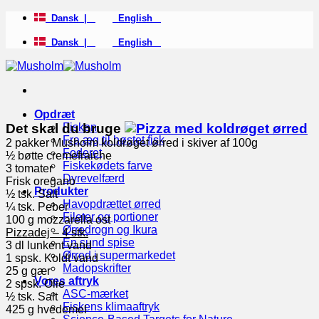
Fortsæt
Dansk |
English
til
indhold
Dansk |
English
Opdræt
Det skal du bruge
Fisken
Fra æg til høstet fisk
2 pakker Musholm koldrøget ørred i skiver af 100g
Foderet
½ bøtte cremefraiche
Fiskekødets farve
3 tomater
Dyrevelfærd
Frisk oregano
Produkter
½ tsk. Salt
Havopdrættet ørred
¼ tsk. Peber
Fileter og portioner
100 g mozzarella ost
Ørredrogn og Ikura
Pizzadej – 4 stk.
En sund spise
3 dl lunkent vand
Ørred i supermarkedet
1 spsk. Koldt vand
Madopskrifter
25 g gær
Vores aftryk
2 spsk. Olie
ASC-mærket
½ tsk. Salt
Fiskens klimaaftryk
425 g hvedemel