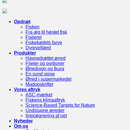
Opdræt
Fisken
Fra æg til høstet fisk
Foderet
Fiskekødets farve
Dyrevelfærd
Produkter
Havopdrættet ørred
Fileter og portioner
Ørredrogn og Ikura
En sund spise
Ørred i supermarkedet
Madopskrifter
Vores aftryk
ASC-mærket
Fiskens klimaaftryk
Science-Based Targets for Nature
Undslupne ørreder
Imprægnering af net
Nyheder
Om os