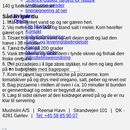
Science-Based Targets for Nature
Undslupne ørreder
140 g fuldkornshvedemel
Imprægnering af net
Sådan gør du
Nyheder
Om os
1. Mål 3 dl lunket vand op og rør gæren heri.
Om Musholm
2. Vej melet op i en skål og bland salt i melet. Kom herefter
Kontakt
gæret op i.
Indkøbsbetingelser
3. Tilsæt olie og koldt vand og ælt dejen godt og lad den
Salgs- og leveringsbetingelser
hæve i 30 minutter
Presse
4. Tænd ovnen på 200 grader
Musholm støtter
5. Vask tomaterne og skær dem i tynde skiver og finhak den
Whistleblowerordning
friske oregano
6. Del pizzadejen i 4 lige store stykker, rul dem og læg dem
på en bageplade med bagepapir
7. Kom et jævnt lag cremefraiche på pizzaerne, kom
tomatskiver på og drys med oregano, salt, peber og revet ost
8. Bag pizzaerne i midten af oven i ca. 10 minutter til bunden
er gennembagt og osten er begyndt at smelte.
9. Læg til sidst skriver af den koldrøget ørred på og de er nu
klar til servering
Musholm A/S | Reersø Havn | Strandvejen 101 | DK -
4281 Gørlev |
Tel: +45 58 85 90 07