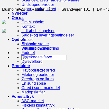
Science-Based Targets for Nature
Undslupne ørreder
Imprægnering af net
Musholm A/S | Reersø Havn | Strandvejen 101 | DK - 
Nyheder
Om os
Om Musholm
Kontakt
Indkøbsbetingelser
Salgs- og leveringsbetingelser
Opdræt
Presse
Fisken
Musholm støtter
Fra æg til høstet fisk
Whistleblowerordning
Foderet
Fiskekødets farve
Dyrevelfærd
Produkter
Havopdrættet ørred
Fileter og portioner
Ørredrogn og Ikura
En sund spise
Ørred i supermarkedet
Madopskrifter
Vores aftryk
ASC-mærket
Fiskens klimaaftryk