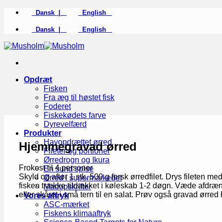
Fortsæt
Dansk |
English
til
indhold
Dansk |
English
Opdræt
Fisken
Fra æg til høstet fisk
Foderet
Fiskekødets farve
Dyrevelfærd
Produkter
Havopdrættet ørred
Hjemmegravad ørred
Fileter og portioner
Ørredrogn og Ikura
Frokost til 4 personer
En sund spise
Skyld og aftør 1 stk. 500 g fersk ørredfilet. Drys fileten me
Ørred i supermarkedet
fisken trække tildækket i køleskab 1-2 døgn. Væde afdrænes
Madopskrifter
eller skåret i små tern til en salat. Prøv også gravad ørred 
Vores aftryk
ASC-mærket
Fiskens klimaaftryk